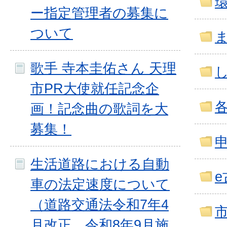
ー指定管理者の募集に
ついて
歌手 寺本圭佑さん 天理
市PR大使就任記念企
画！記念曲の歌詞を大
募集！
生活道路における自動
車の法定速度について
（道路交通法令和7年4
月改正、令和8年9月施