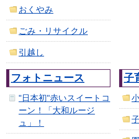
おくやみ
ごみ・リサイクル
引越し
フォトニュース
子
"日本初"赤いスイートコ
ーン！「大和ルージ
ュ」！