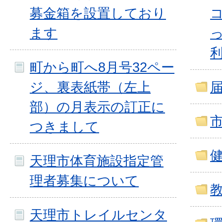
募金箱を設置しており
ます
町から町へ8月号32ペー
ジ、裏表紙帯（左上
部）の月表示の訂正に
つきまして
天理市体育施設指定管
理者募集について
天理市トレイルセンタ