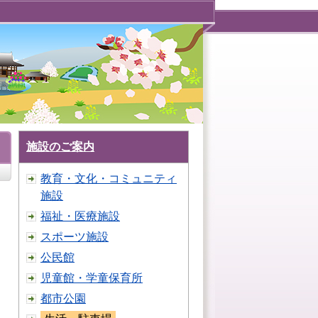
施設のご案内
教育・文化・コミュニティ
施設
福祉・医療施設
スポーツ施設
公民館
児童館・学童保育所
都市公園