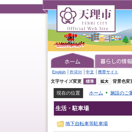
天
理
市
TENRI
CITY
Official
Web
Site
English
│
한국어
│
中文
│
携帯サイト
文字サイズ変更
背景色変
現在の位置
ホーム
施設のご
生活・駐車場
地下自転車等駐車場