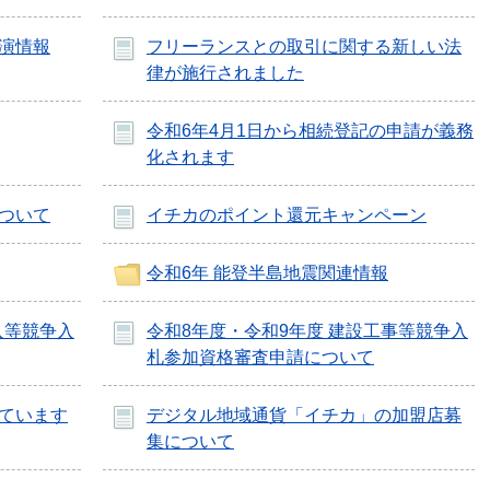
演情報
フリーランスとの取引に関する新しい法
律が施行されました
令和6年4月1日から相続登記の申請が義務
化されます
ついて
イチカのポイント還元キャンペーン
令和6年 能登半島地震関連情報
入等競争入
令和8年度・令和9年度 建設工事等競争入
札参加資格審査申請について
ています
デジタル地域通貨「イチカ」の加盟店募
集について