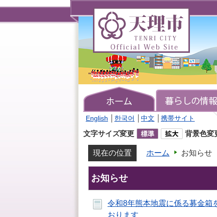
天
理
市
TENRI
CITY
Official
Web
Site
English
│
한국어
│
中文
│
携帯サイト
文字サイズ変更
背景色変
現在の位置
ホーム
お知らせ
お知らせ
令和8年熊本地震に係る募金箱
おります