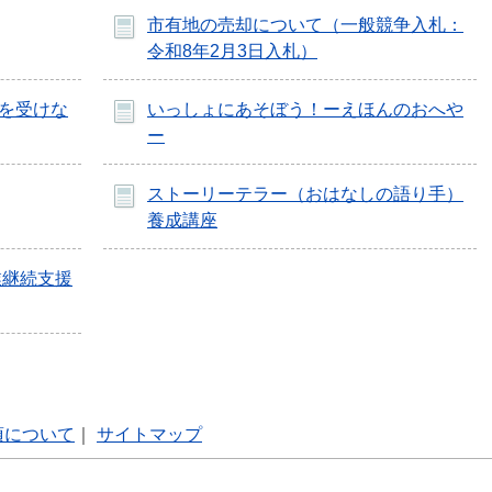
市有地の売却について（一般競争入札：
令和8年2月3日入札）
を受けな
いっしょにあそぼう！ーえほんのおへや
ー
ストーリーテラー（おはなしの語り手）
養成講座
業継続支援
項について
｜
サイトマップ