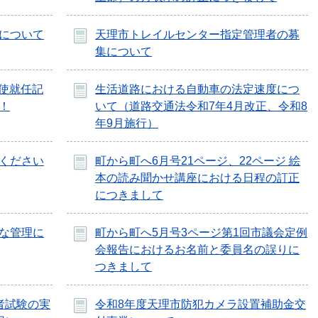
について
天理市トレイルセンター指定管理者の募
集について
大使就任記
生活道路における自動車の法定速度につ
！
いて（道路交通法令和7年4月改正、令和8
年9月施行）
ください
町から町へ6月号21ページ、22ページ 絵
本の読み聞かせ講座における日程の訂正
につきまして
な管理に
町から町へ5月号3ページ第1回市議会定例
会報告におけるお名前と委員名の誤りに
つきまして
者試験の実
令和8年度天理市防犯カメラ設置補助金交