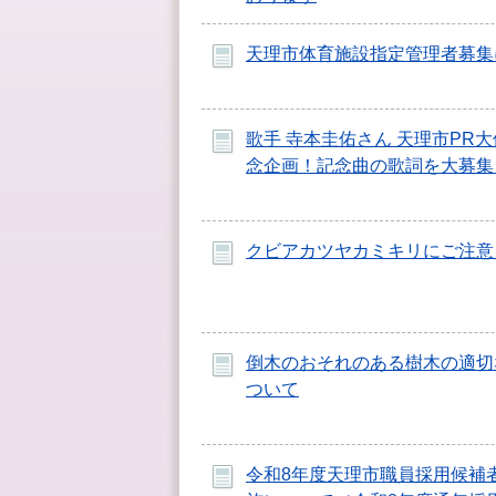
天理市体育施設指定管理者募集
歌手 寺本圭佑さん 天理市PR
念企画！記念曲の歌詞を大募集
クビアカツヤカミキリにご注意
倒木のおそれのある樹木の適切
ついて
令和8年度天理市職員採用候補