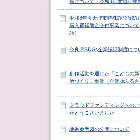
施について（令和8年度通年採
令和8年度天理市特殊詐欺等防
購入費補助金交付事業について
話）
奈良県SDGs企業認証制度につ
創作活動を通じた『こどもの新
所づくり』事業（企業版ふるさ
クラウドファンディングへのご
がとうございました
地番参考図の公開について