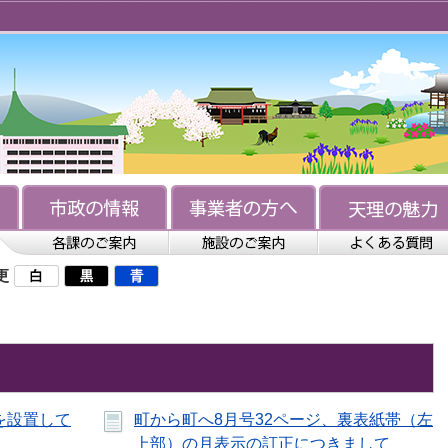
更
を設置して
町から町へ8月号32ページ、裏表紙帯（左
上部）の月表示の訂正につきまして