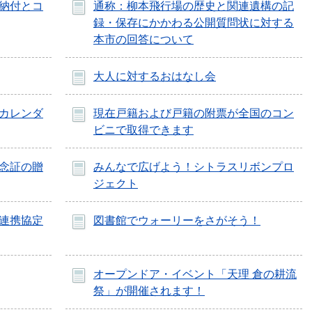
納付とコ
通称：柳本飛行場の歴史と関連遺構の記
録・保存にかかわる公開質問状に対する
本市の回答について
大人に対するおはなし会
カレンダ
現在戸籍および戸籍の附票が全国のコン
ビニで取得できます
念証の贈
みんなで広げよう！シトラスリボンプロ
ジェクト
連携協定
図書館でウォーリーをさがそう！
オープンドア・イベント「天理 倉の耕流
祭」が開催されます！