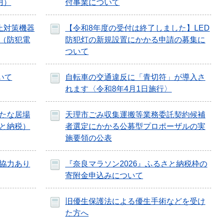
用）
付事業について
止対策機器
【令和8年度の受付は終了しました】LED
（防犯電
防犯灯の新規設置にかかる申請の募集に
ついて
いて
自転車の交通違反に「青切符」が導入さ
れます〈令和8年4月1日施行〉
たな居場
天理市ごみ収集運搬等業務委託契約候補
と納税）
者選定にかかる公募型プロポーザルの実
施要領の公表
協力あり
『奈良マラソン2026』ふるさと納税枠の
寄附金申込みについて
旧優生保護法による優生手術などを受け
た方へ