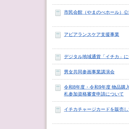
市民会館（やまのべホール）公
アピアランスケア支援事業
デジタル地域通貨「イチカ」に
男女共同参画事業講演会
令和8年度・令和9年度 物品購
札参加資格審査申請について
イチカチャージカードを販売し