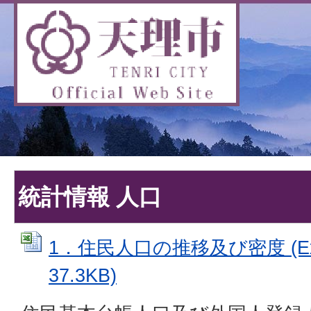
統計情報 人口
1．住民人口の推移及び密度 (Ex
37.3KB)