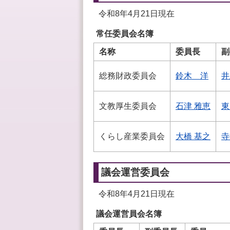
令和8年4月21日現在
常任委員会名簿
名称
委員長
副
総務財政委員会
鈴木 洋
井
文教厚生委員会
石津 雅恵
東
くらし産業委員会
大橋 基之
寺
議会運営委員会
令和8年4月21日現在
議会運営員会名簿