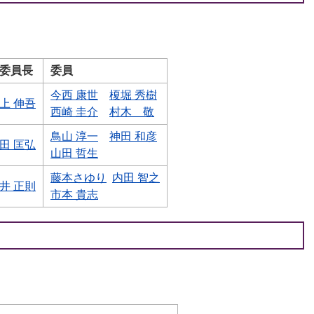
委員長
委員
今西 康世
榎堀 秀樹
上 伸吾
西崎 圭介
村木 敬
鳥山 淳一
神田 和彦
田 匡弘
山田 哲生
藤本さゆり
内田 智之
井 正則
市本 貴志