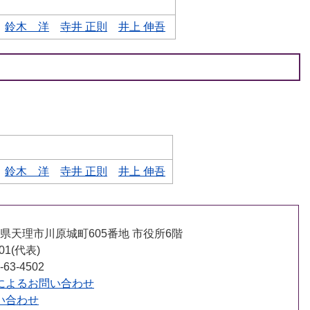
鈴木 洋
寺井 正則
井上 伸吾
鈴木 洋
寺井 正則
井上 伸吾
 奈良県天理市川原城町605番地 市役所6階
001(代表)
63-4502
によるお問い合わせ
い合わせ