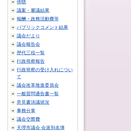
傍聴
議案・審議結果
報酬・政務活動費等
パブリックコメント結果
議会だより
議会報告会
歴代三役一覧
行政視察報告
行政視察の受け入れについ
て
議会改革推進委員会
一般質問通告書一覧
意見書決議状況
事務分掌
議会交際費
天理市議会 会派別名簿