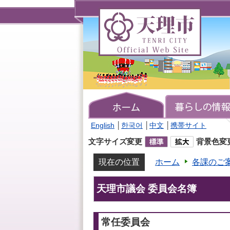
天
理
市
TENRI
CITY
Official
Web
Site
English
│
한국어
│
中文
│
携帯サイト
文字サイズ変更
背景色変
現在の位置
ホーム
各課のご
天理市議会 委員会名簿
常任委員会