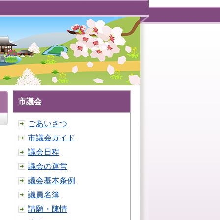
市議会
ごあいさつ
市議会ガイド
議会日程
議会の運営
議会基本条例
議員名簿
請願・陳情