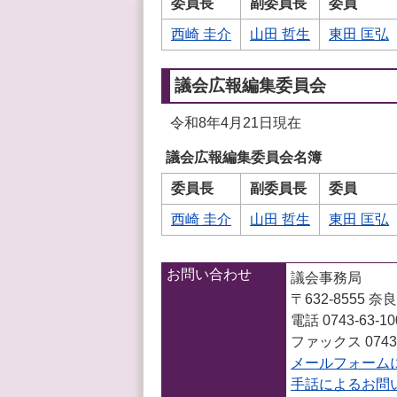
委員長
副委員長
委員
西崎 圭介
山田 哲生
東田 匡弘
議会広報編集委員会
令和8年4月21日現在
議会広報編集委員会名簿
委員長
副委員長
委員
西崎 圭介
山田 哲生
東田 匡弘
お問い合わせ
議会事務局
〒632-8555
電話 0743-63-1
ファックス 0743-
メールフォーム
手話によるお問