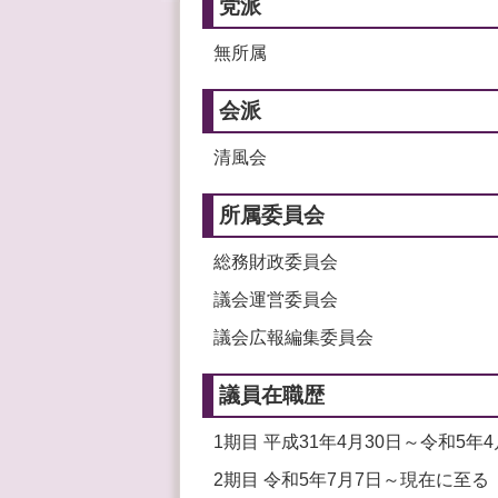
党派
無所属
会派
清風会
所属委員会
総務財政委員会
議会運営委員会
議会広報編集委員会
議員在職歴
1期目 平成31年4月30日～令和5年4
2期目 令和5年7月7日～現在に至る