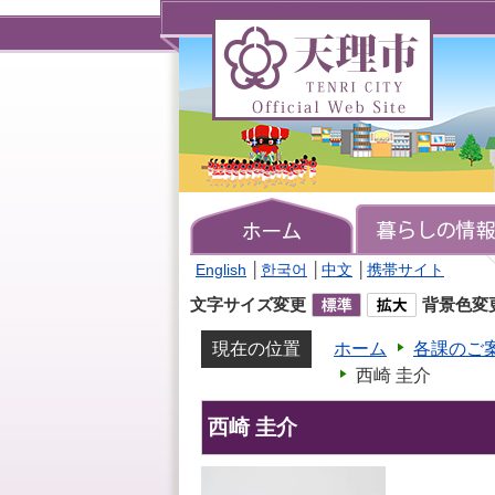
天
理
市
TENRI
CITY
Official
Web
Site
English
│
한국어
│
中文
│
携帯サイト
文字サイズ変更
背景色変
現在の位置
ホーム
各課のご
西崎 圭介
西崎 圭介