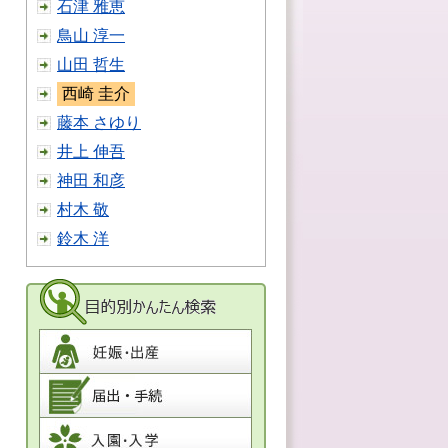
石津 雅恵
鳥山 淳一
山田 哲生
西崎 圭介
藤本 さゆり
井上 伸吾
神田 和彦
村木 敬
鈴木 洋