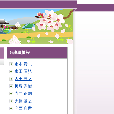
各議員情報
市本 貴志
東田 匡弘
内田 智之
榎堀 秀樹
寺井 正則
大橋 基之
今西 康世