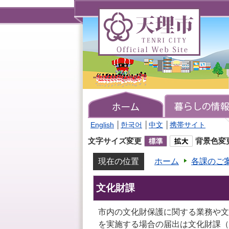
天
理
市
TENRI
CITY
Official
Web
Site
English
│
한국어
│
中文
│
携帯サイト
文字サイズ変更
背景色変
現在の位置
ホーム
各課のご
文化財課
市内の文化財保護に関する業務や文
を実施する場合の届出は文化財課（