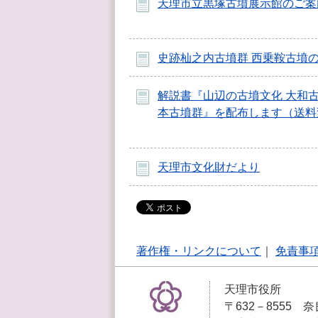
天理市立黒塚古墳展示館のご案
史跡杣之内古墳群 西乗鞍古墳
解説書『山辺の古墳文化 大和
本古墳群』を配布します（送料
天理市文化財だより
著作権・リンクについて
｜
免責事
天理市役所
〒632－8555 奈