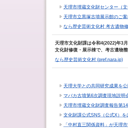
天理市埋蔵文化財センター（文
天理市立黒塚古墳展示館のご案
なら歴史芸術文化村 考古遺物
天理市文化財課は令和4(2022)
文化財修復・展示棟で、考古遺物整
なら歴史芸術文化村 (pref.nara.jp)
天理大学との共同研究成果を公
マバカ古墳第6次調査現地説明会
天理市埋蔵文化財調査報告第1
文化財課公式SNS（公式X）
「中村直三関係資料」が天理市