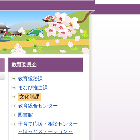
教育委員会
教育総務課
まなび推進課
文化財課
教育総合センター
図書館
子育て応援・相談センター
～ほっとステーション～