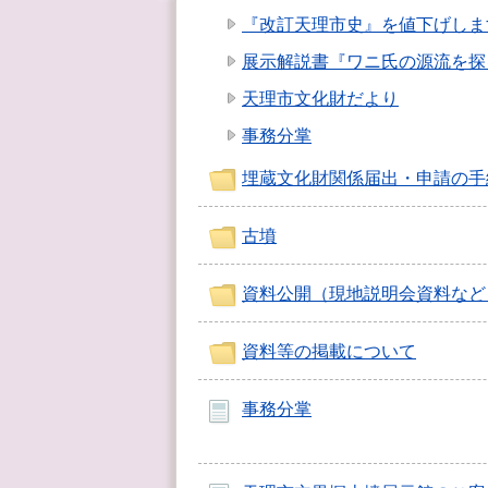
『改訂天理市史』を値下げしま
展示解説書『ワニ氏の源流を探
天理市文化財だより
事務分掌
埋蔵文化財関係届出・申請の手
古墳
資料公開（現地説明会資料など
資料等の掲載について
事務分掌