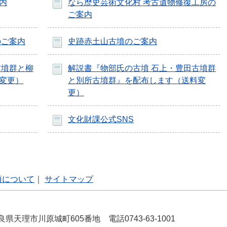
内
なら歴史芸術文化村 考古遺物修復工房の
ご案内
のご案内
史跡赤土山古墳のご案内
古墳群と柳
解説書『物部氏の古墳 石上・豊田古墳群
変更）
と別所古墳群』を配布します（送料変
更）
文化財課公式SNS
項について
｜
サイトマップ
良県天理市川原城町605番地 電話0743-63-1001