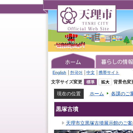
天
理
市
TENRI
CITY
Official
Web
Site
English
│
한국어
│
中文
│
携帯サイト
文字サイズ変更
背景色変
現在の位置
ホーム
各課のご
黒塚古墳
天理市立黒塚古墳展示館のご案