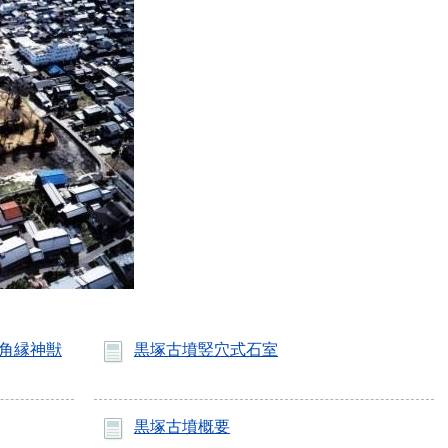
角縁神獣
黒塚古墳竪穴式石室
黒塚古墳概要