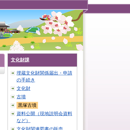
文化財課
埋蔵文化財関係届出・申請
の手続き
文化財
古墳
黒塚古墳
資料公開（現地説明会資料
など）
文化財関連図書の販売