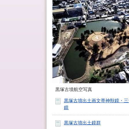
黒塚古墳航空写真
黒塚古墳出土画文帯神獣鏡・三
鏡
黒塚古墳出土鏡群