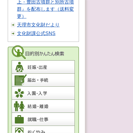
上・豊田古墳群と別所古墳
群』を配布します（送料変
更）
天理市文化財だより
文化財課公式SNS