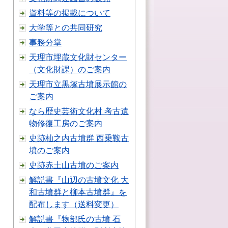
資料等の掲載について
大学等との共同研究
事務分掌
天理市埋蔵文化財センター
（文化財課）のご案内
天理市立黒塚古墳展示館の
ご案内
なら歴史芸術文化村 考古遺
物修復工房のご案内
史跡杣之内古墳群 西乗鞍古
墳のご案内
史跡赤土山古墳のご案内
解説書『山辺の古墳文化 大
和古墳群と柳本古墳群』を
配布します（送料変更）
解説書『物部氏の古墳 石