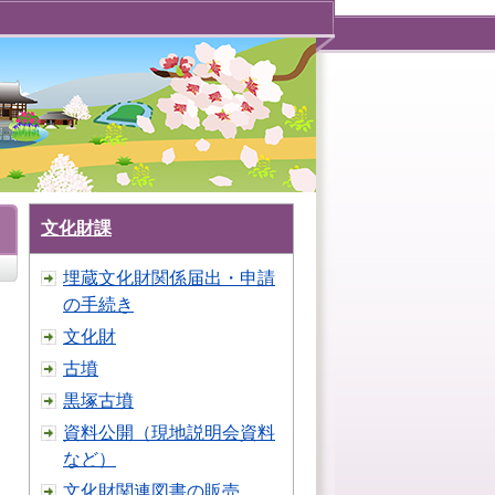
文化財課
埋蔵文化財関係届出・申請
の手続き
文化財
古墳
黒塚古墳
資料公開（現地説明会資料
など）
文化財関連図書の販売