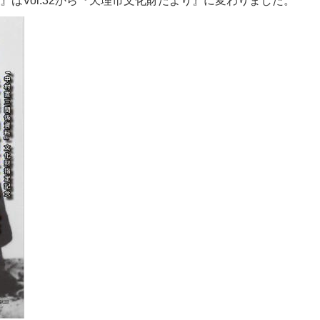
はVol.32から『天理市文化財だより』に変わりました。