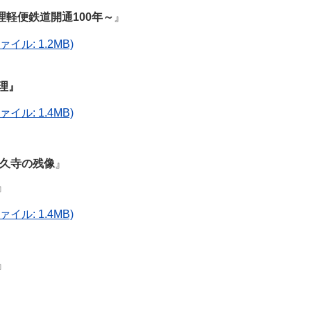
軽便鉄道開通100年～
』
イル: 1.2MB)
理』
イル: 1.4MB)
永久寺の残像
』
』
イル: 1.4MB)
』