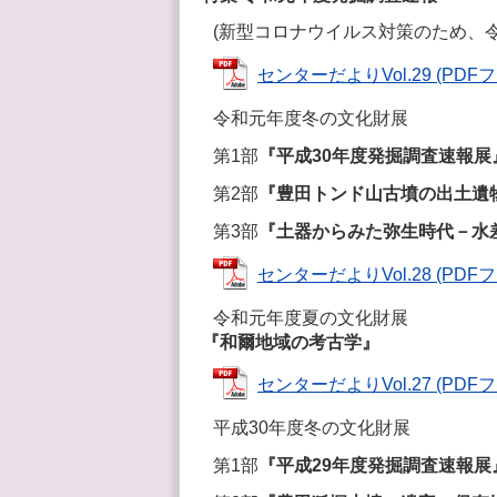
(新型コロナウイルス対策のため、
センターだよりVol.29 (PDFファ
令和元年度冬の文化財展
第1部
『平成30年度発掘調査速報展
第2部
『豊田トンド山古墳の出土遺
第3部
『土器からみた弥生時代－水
センターだよりVol.28 (PDFファ
令和元年度夏の文化財展
『和爾地域の考古学』
センターだよりVol.27 (PDFファ
平成30年度冬の文化財展
第1部
『平成29年度発掘調査速報展