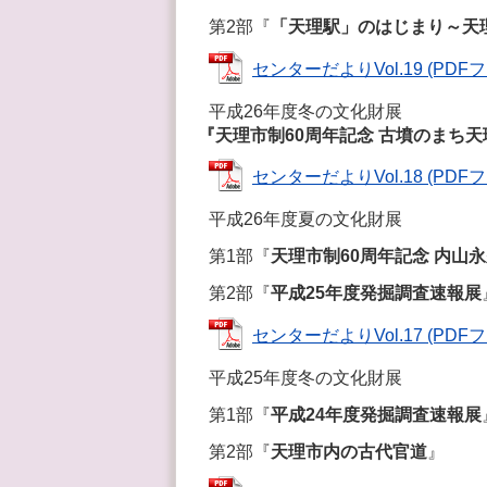
第2部『
「天理駅」のはじまり～天理
センターだよりVol.19 (PDFファ
平成26年度冬の文化財展
『天理市制60周年記念 古墳のまち天
センターだよりVol.18 (PDFファ
平成26年度夏の文化財展
第1部『
天理市制60周年記念 内山
第2部『
平成25年度発掘調査速報展
センターだよりVol.17 (PDFファ
平成25年度冬の文化財展
第1部『
平成24年度発掘調査速報展
第2部『
天理市内の古代官道
』