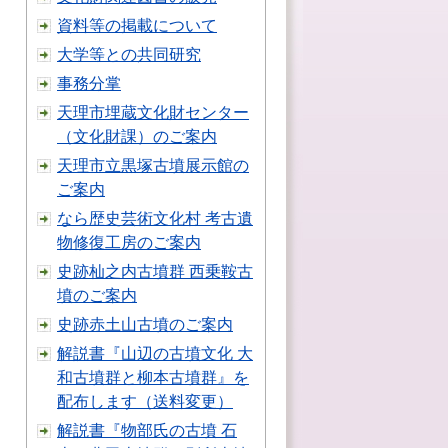
資料等の掲載について
大学等との共同研究
事務分掌
天理市埋蔵文化財センター
（文化財課）のご案内
天理市立黒塚古墳展示館の
ご案内
なら歴史芸術文化村 考古遺
物修復工房のご案内
史跡杣之内古墳群 西乗鞍古
墳のご案内
史跡赤土山古墳のご案内
解説書『山辺の古墳文化 大
和古墳群と柳本古墳群』を
配布します（送料変更）
解説書『物部氏の古墳 石