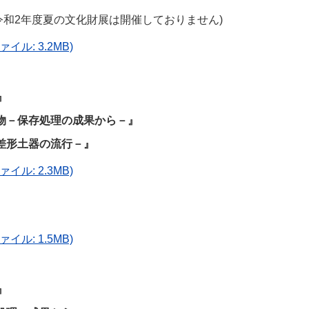
令和2年度夏の文化財展は開催しておりません)
イル: 3.2MB)
』
物－保存処理の成果から－』
差形土器の流行－』
イル: 2.3MB)
イル: 1.5MB)
』