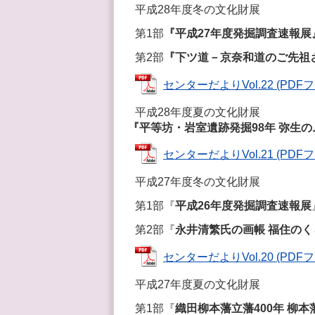
平成28年度冬の文化財展
第1部
『平成27年度発掘調査速報展
第2部
『下ツ道－京奈和道のご先祖
センターだよりVol.22 (PDFファ
平成28年度夏の文化財展
『平等坊・岩室遺跡発掘98年 弥生
センターだよりVol.21 (PDFファ
平成27年度冬の文化財展
第1部『
平成26年度発掘調査速報展
第2部『
永井清繁氏の画帳 福住の
センターだよりVol.20 (PDFファ
平成27年度夏の文化財展
第1部『
織田柳本藩立藩400年 柳本