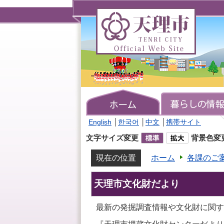
天
理
市
TENRI
CITY
Official
Web
Site
English
│
한국어
│
中文
│
携帯サイト
文字サイズ変更
背景色変
現在の位置
ホーム
各課のご
天理市文化財だより
最新の発掘調査情報や文化財に関す