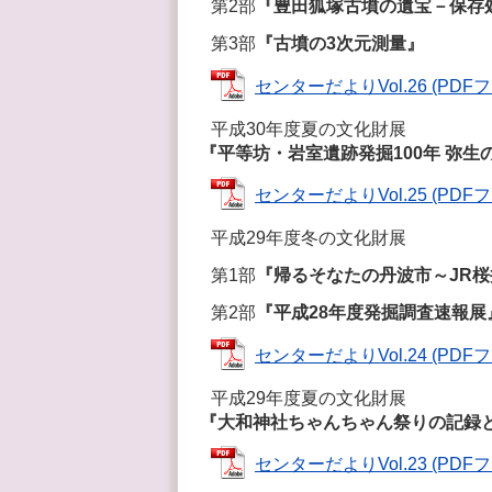
第2部
『豊田狐塚古墳の遺宝－保存
第3部
『古墳の3次元測量』
センターだよりVol.26 (PDFファ
平成30年度夏の文化財展
『平等坊・岩室遺跡発掘100年 弥
センターだよりVol.25 (PDFファ
平成29年度冬の文化財展
第1部
『帰るそなたの丹波市～JR桜
第2部
『平成28年度発掘調査速報展
センターだよりVol.24 (PDFファ
平成29年度夏の文化財展
『大和神社ちゃんちゃん祭りの記録
センターだよりVol.23 (PDFファ