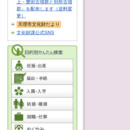
上・豊田古墳群と別所古墳
群』を配布します（送料変
更）
天理市文化財だより
文化財課公式SNS