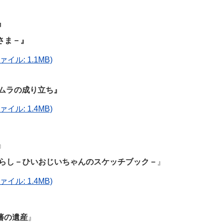
』
さま－』
イル: 1.1MB)
のムラの成り立ち』
イル: 1.4MB)
』
くらし－ひいおじいちゃんのスケッチブック－
』
イル: 1.4MB)
藩の遺産
』