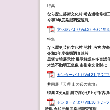
特集
なら歴史芸術文化村 考古遺物修復
令和3年度発掘調査速報
文化財だよりVol.32 令和4年3月
特集
なら歴史芸術文化村 開村 考古遺
令和2年度発掘調査速報
黒塚古墳展示館 展示解説を多言語
木造不動明王坐像 市指定文化財に
センターだよりVol.31 (PDFファ
共同展『天理 山の辺の古墳』
特集 3次元計測で浮かび上がる古墳
センターだよりVol.30 (PDFファ
特集 令和元年度発掘調査速報