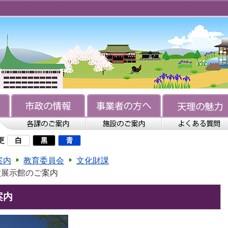
更
案内
教育委員会
文化財課
墳展示館のご案内
案内