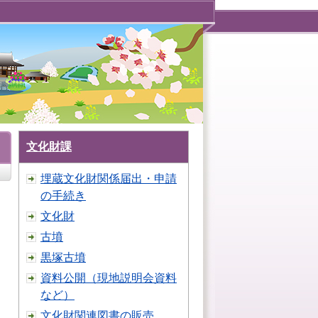
文化財課
埋蔵文化財関係届出・申請
の手続き
文化財
古墳
黒塚古墳
資料公開（現地説明会資料
など）
文化財関連図書の販売