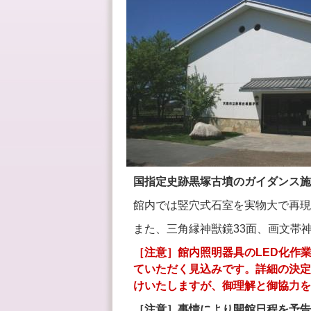
国指定史跡黒塚古墳のガイダンス施
館内では竪穴式石室を実物大で再現
また、三角縁神獣鏡33面、画文帯
［注意］館内照明器具のLED化作業
ていただく見込みです。詳細の決定
けいたしますが、御理解と御協力を
［注意］事情により開館日程を予