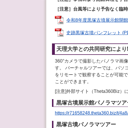
［注意］台風等により予告なく臨時
令和8年度黒塚古墳展示館開館カレン
史跡黒塚古墳パンフレット (PDF
天理大学との共同研究により
360°カメラで撮影したパノラマ
す。 バーチャルツアーでは、パソ
をリモートで観察することが可能で
ことができます。
[注意]外部サイト（Theta360
黒塚古墳展示館パノラマツア
https://r71658248.theta360.biz/t/4
黒塚古墳パノラマツアー