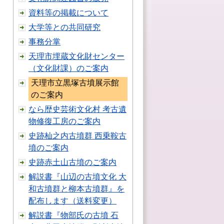
資料等の掲載について
大学等との共同研究
事務分掌
天理市埋蔵文化財センター
（文化財課）のご案内
天理市立黒塚古墳展示館
のご案内
なら歴史芸術文化村 考古遺
物修復工房のご案内
史跡杣之内古墳群 西乗鞍古
墳のご案内
史跡赤土山古墳のご案内
解説書『山辺の古墳文化 大
和古墳群と柳本古墳群』を
配布します（送料変更）
解説書『物部氏の古墳 石