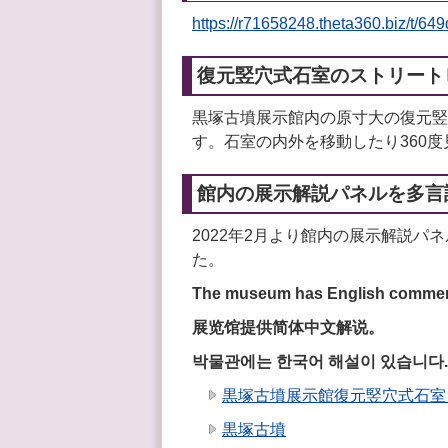
https://r71658248.theta360.biz/t/6
復元竪穴式石室のストリート
黒塚古墳展示館内の原寸大の復元竪穴
す。石室の内外を移動したり360
館内の展示解説パネルを多言
2022年2月より館内の展示解説パ
た。
The museum has English commen
展览馆提供简体中文解说。
박물관에는 한국어 해설이 있습니다.
黒塚古墳展示館復元竪穴式石室（
黒塚古墳