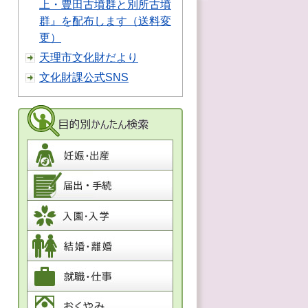
上・豊田古墳群と別所古墳
群』を配布します（送料変
更）
天理市文化財だより
文化財課公式SNS