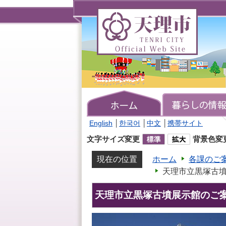
天
理
市
TENRI
CITY
Official
Web
Site
English
│
한국어
│
中文
│
携帯サイト
文字サイズ変更
背景色変
現在の位置
ホーム
各課のご
天理市立黒塚古
天理市立黒塚古墳展示館のご