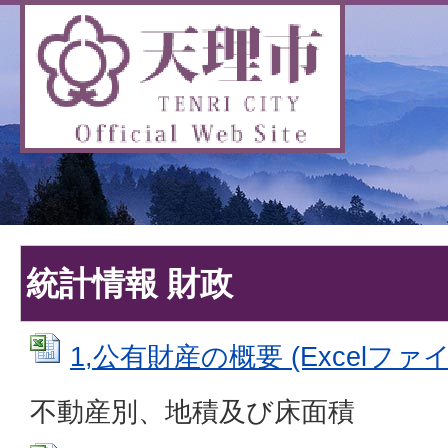
統計情報 財政
1,公有財産の概要 (Excelファイル
不動産別、地積及び床面積