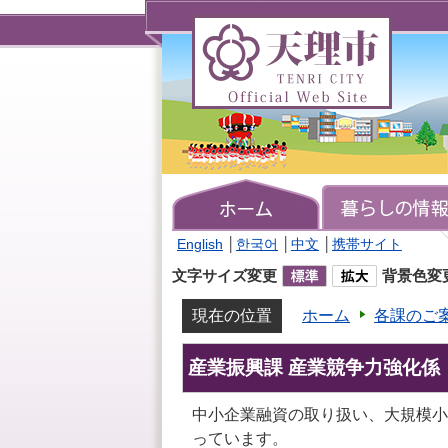
天
理
市
TENRI
CITY
Official
Web
Site
English
│
한국어
│
中文
│
携帯サイト
文字サイズ変更
背景色変
現在の位置
ホーム
各課のご
産業振興課 産業競争力強化係
中小企業融資の取り扱い、大規模小
っています。