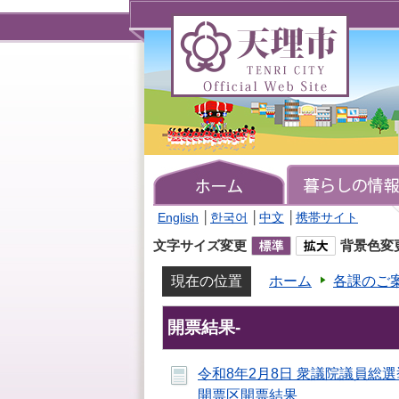
天
理
市
TENRI
CITY
Official
Web
Site
English
│
한국어
│
中文
│
携帯サイト
文字サイズ変更
背景色変
現在の位置
ホーム
各課のご
開票結果-
令和8年2月8日 衆議院議員総選
開票区開票結果