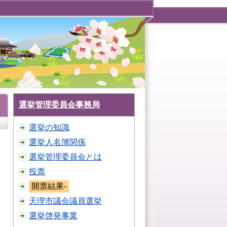
選挙管理委員会事務局
選挙の知識
選挙人名簿関係
選挙管理委員会とは
投票
開票結果-
天理市議会議員選挙
選挙啓発事業