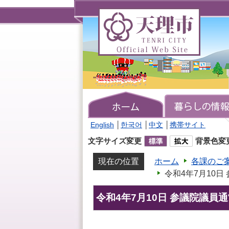
天
理
市
TENRI
CITY
Official
Web
Site
English
│
한국어
│
中文
│
携帯サイト
文字サイズ変更
背景色変
現在の位置
ホーム
各課のご
令和4年7月10
令和4年7月10日 参議院議員