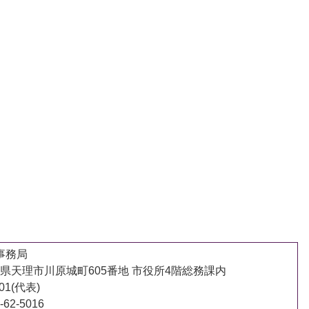
事務局
 奈良県天理市川原城町605番地 市役所4階総務課内
001(代表)
62-5016