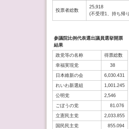
25,918
投票者総数
(不受理1、持ち帰り
参議院比例代表選出議員選挙開票
結果
政党等の名称
得票総数
幸福実現党
38
日本維新の会
6,030.431
れいわ新選組
1,001.245
公明党
2,546
ごぼうの党
81.076
立憲民主党
2,033.855
国民民主党
855.094