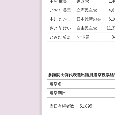
中村 麻美
参政党
1,4
いおく 美里
立憲民主党
4,6
中川 たかし
日本維新の会
6,1
さとう けい
自由民主党
11,3
とみだ 哲之
NHK党
34
参議院比例代表選出議員選挙投票結
選挙名
選挙期日
当日有権者数
51,895