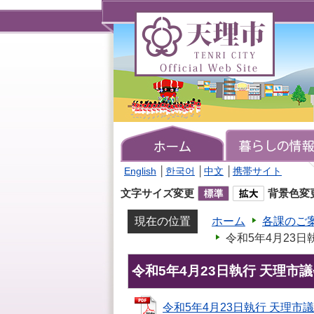
天
理
市
TENRI
CITY
Official
Web
Site
English
│
한국어
│
中文
│
携帯サイト
文字サイズ変更
背景色変
現在の位置
ホーム
各課のご
令和5年4月23
令和5年4月23日執行 天理市
令和5年4月23日執行 天理市議会