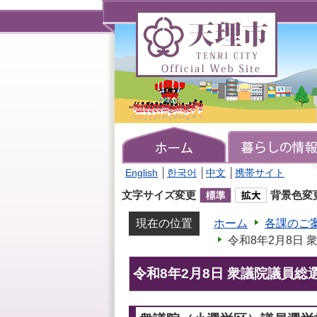
天
理
市
TENRI
CITY
Official
Web
Site
English
│
한국어
│
中文
│
携帯サイト
文字サイズ変更
背景色変
現在の位置
ホーム
各課のご
令和8年2月8日
令和8年2月8日 衆議院議員総