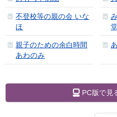
不登校等の親の会 いな
ほ
親子のための余白時間
あわのみ
PC版で見