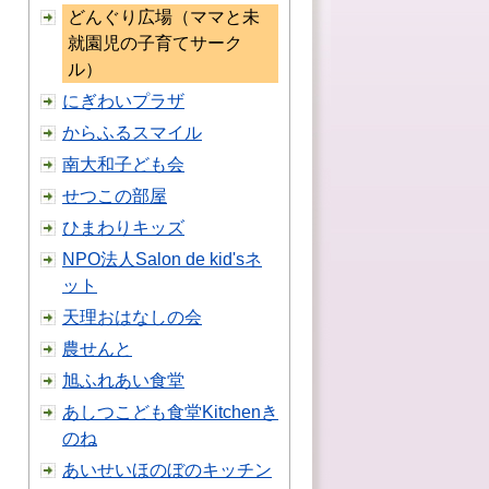
どんぐり広場（ママと未
就園児の子育てサーク
ル）
にぎわいプラザ
からふるスマイル
南大和子ども会
せつこの部屋
ひまわりキッズ
NPO法人Salon de kid'sネ
ット
天理おはなしの会
農せんと
旭ふれあい食堂
あしつこども食堂Kitchenき
のね
あいせいほのぼのキッチン