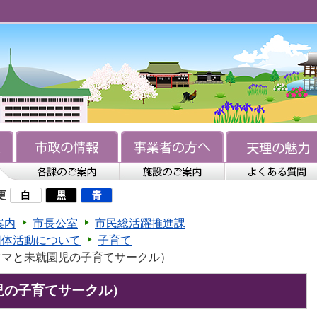
更
案内
市長公室
市民総活躍推進課
団体活動について
子育て
ママと未就園児の子育てサークル）
児の子育てサークル）