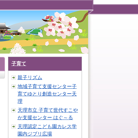
子育て
親子リズム
地域子育て支援センター子
育てゆとり創造センター天
理
天理市立 子育て世代すこや
か支援センター はぐ～る
天理認定こども園カレス学
園内ジブリ広場