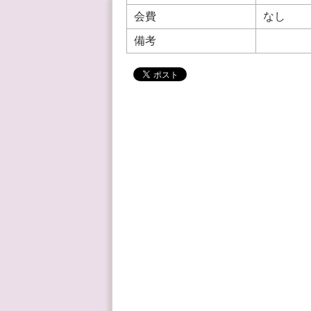
会費
なし
備考