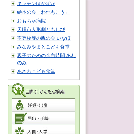
キッチンぽかぽか
絵本の会「われもこう」
おもちゃ病院
天理市人形劇ともしび
不登校等の親の会 いなほ
みなみやまとこども食堂
親子のための余白時間 あわ
のみ
あさわこども食堂