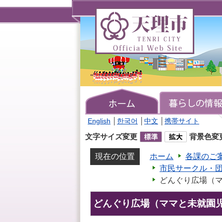
天
理
市
TENRI
CITY
Official
Web
Site
English
│
한국어
│
中文
│
携帯サイト
文字サイズ変更
背景色変
現在の位置
ホーム
各課のご
市民サークル・
どんぐり広場（
どんぐり広場（ママと未就園