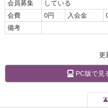
会員募集
している
会費
0円
入会金
備考
更
PC版で見