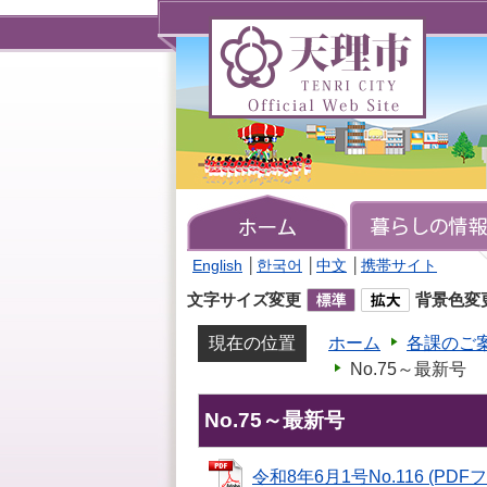
天
理
市
TENRI
CITY
Official
Web
Site
English
│
한국어
│
中文
│
携帯サイト
文字サイズ変更
背景色変
現在の位置
ホーム
各課のご
No.75～最新号
No.75～最新号
令和8年6月1号No.116 (PDFフ