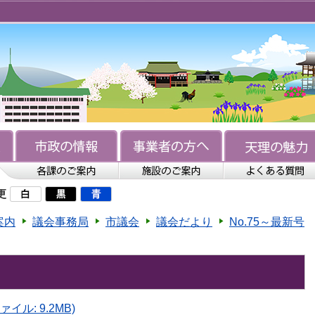
更
案内
議会事務局
市議会
議会だより
No.75～最新号
ァイル: 9.2MB)