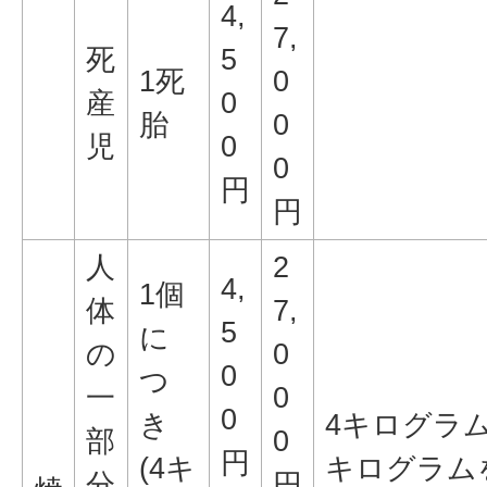
4,
7,
死
5
1死
0
産
0
胎
0
児
0
0
円
円
人
2
4,
1個
体
7,
5
に
の
0
0
つ
一
0
0
き
4キログラ
部
0
円
(4キ
キログラム
分
円