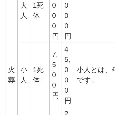
大
1死
0
0
人
体
0
0
0
0
円
円
4
7,
5,
5
火
小
1死
0
小人とは、
0
葬
人
体
0
です。
0
0
円
円
2