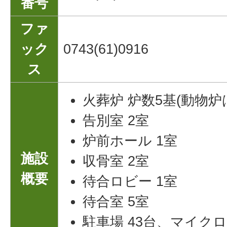
番号
ファ
ック
0743(61)0916
ス
火葬炉 炉数5基(動物
告別室 2室
炉前ホール 1室
施設
収骨室 2室
概要
待合ロビー 1室
待合室 5室
駐車場 43台、マイク