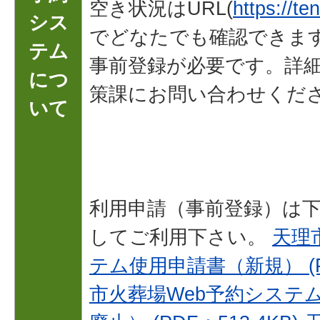
空き状況はURL(
https://ten
シス
でどなたでも確認できま
テム
事前登録が必要です。詳
につ
策課にお問い合わせくだ
いて
利用申請（事前登録）は
してご利用下さい。
天理
テム使用申請書（新規） (PD
市火葬場Web予約システ