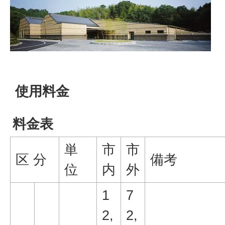
使用料金
料金表
単
市
市
区 分
備考
位
内
外
1
7
2,
2,