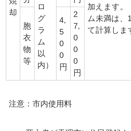
焼
ロ
加えます。
却
2
グ
ム未満は、
4,
胞
7,
ラ
て計算しま
5
衣
0
ム
0
物
0
以
0
等
0
内）
円
円
注意：市内使用料