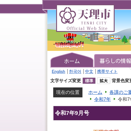
天
理
市
TENRI
CITY
Official
Web
Site
English
│
한국어
│
中文
│
携帯サイト
文字サイズ変更
背景色変
現在の位置
ホーム
各課のご
令和7年
令和7
令和7年9月号