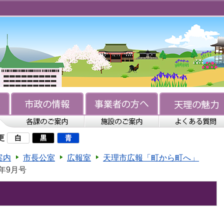
更
案内
市長公室
広報室
天理市広報「町から町へ」
年9月号