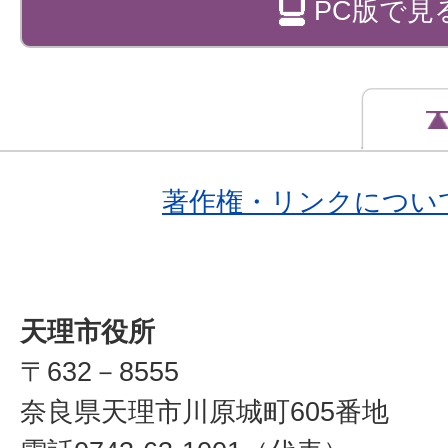
PC版で見
著作権・リンクについ
天理市役所
〒632－8555
奈良県天理市川原城町605番地