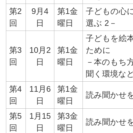
第2
9月4
第1金
子どもの心に
回
日
曜日
選ぶ 2－
子どもを絵
第3
10月2
第1金
ために
回
日
曜日
－本のもち
聞く環境な
第4
11月6
第1金
読み聞かせを
回
日
曜日
第5
1月15
第3金
読み聞かせを
回
日
曜日