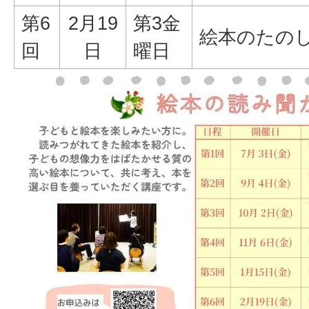
第6
2月19
第3金
絵本のたの
回
日
曜日