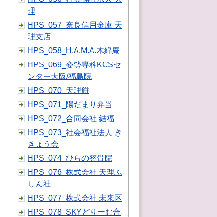
理
HPS_057_奈良信用金庫 天
理支店
HPS_058_H.A.M.A.木綿庵
HPS_069_姿勢専科KCSセ
ンター大阪/福島院
HPS_070_天理餅
HPS_071_陽だまり弁当
HPS_072_合同会社 結福
HPS_073_社会福祉法人 き
きょう会
HPS_074_ひらの整骨院
HPS_076_株式会社 天理ふ
しん社
HPS_077_株式会社 未来区
HPS_078_SKYどりーむ合