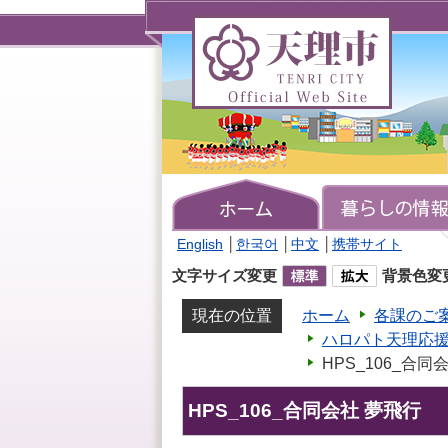
天
理
市
TENRI
CITY
Official
Web
Site
English
│
한국어
│
中文
│
携帯サイト
文字サイズ変更
背景色変
現在の位置
ホーム
各課のご
ハロパト天理応
HPS_106_合同
HPS_106_合同会社 夢飛行