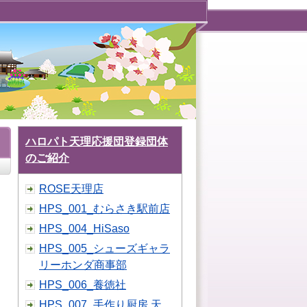
ハロパト天理応援団登録団体
のご紹介
ROSE天理店
HPS_001_むらさき駅前店
HPS_004_HiSaso
HPS_005_シューズギャラ
リーホンダ商事部
HPS_006_養徳社
HPS_007_手作り厨房 天