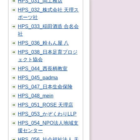
HPS_031_岡工務店
HPS_032_株式会社 天理ス
ポーツ社
HPS_033_稲田酒造 合名会
社
HPS_036_粉もん屋 八
HPS_038_日本足育プロジ
ェクト協会
HPS_044_西長柄教室
HPS_045_padma
HPS_047_日本生命保険
HPS_048_mein
HPS_051_ROSE 天理店
HPS_053_かぞくわりLLP
HPS_054_NPO法人地域支
援センター
HPS_056_社会福祉法人 天