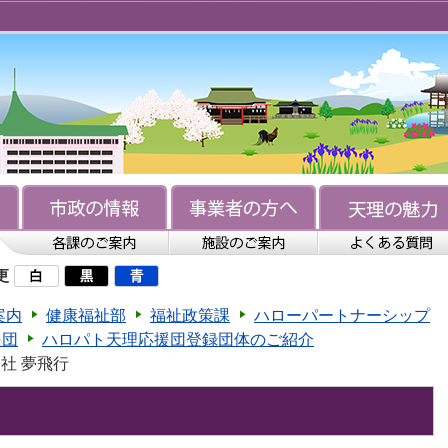
更
案内
健康福祉部
福祉政策課
ハローパートナーシップ
援団
ハロパト天理応援団登録団体のご紹介
会社 夢飛行