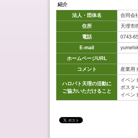
紹介
法人・団体名
合同会
住所
天理市櫟
電話
0743-6
E-mail
yumehi
ホームページURL
コメント
産業用
イベン
ハロパト天理の活動に
ポスタ
ご協力いただけること
イベン