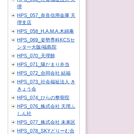
理
HPS_057_奈良信用金庫 天
理支店
HPS_058_H.A.M.A.木綿庵
HPS_069_姿勢専科KCSセ
ンター大阪/福島院
HPS_070_天理餅
HPS_071_陽だまり弁当
HPS_072_合同会社 結福
HPS_073_社会福祉法人 き
きょう会
HPS_074_ひらの整骨院
HPS_076_株式会社 天理ふ
しん社
HPS_077_株式会社 未来区
HPS_078_SKYどりーむ合