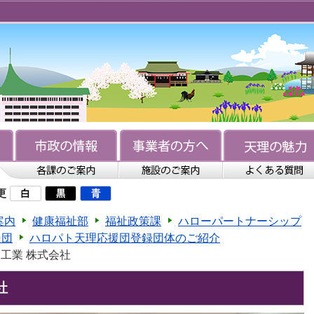
更
案内
健康福祉部
福祉政策課
ハローパートナーシップ
援団
ハロパト天理応援団登録団体のご紹介
塗装工業 株式会社
社