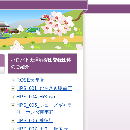
ハロパト天理応援団登録団体
のご紹介
ROSE天理店
HPS_001_むらさき駅前店
HPS_004_HiSaso
HPS_005_シューズギャラ
リーホンダ商事部
HPS_006_養徳社
HPS_007_手作り厨房 天