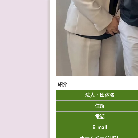
紹介
法人・団体名
住所
電話
E-mail