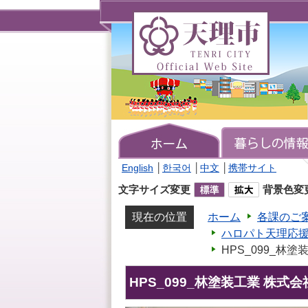
天
理
市
TENRI
CITY
Official
Web
Site
English
│
한국어
│
中文
│
携帯サイト
文字サイズ変更
背景色変
現在の位置
ホーム
各課のご
ハロパト天理応
HPS_099_林
HPS_099_林塗装工業 株式会