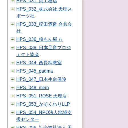
HPS_031_岡工務店
HPS_032_株式会社 天理ス
ポーツ社
HPS_033_稲田酒造 合名会
社
HPS_036_粉もん屋 八
HPS_038_日本足育プロジ
ェクト協会
HPS_044_西長柄教室
HPS_045_padma
HPS_047_日本生命保険
HPS_048_mein
HPS_051_ROSE 天理店
HPS_053_かぞくわりLLP
HPS_054_NPO法人地域支
援センター
HPS_056_社会福祉法人 天