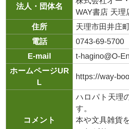
株式会社オー
法人・団体名
WAY書店 天理
住所
天理市田井庄町
電話
0743-69-5700
E-mail
t-hagino@O-Ent
ホームページUR
https://way-bo
L
ハロパト天理
す。
コメント
本や文具雑貨