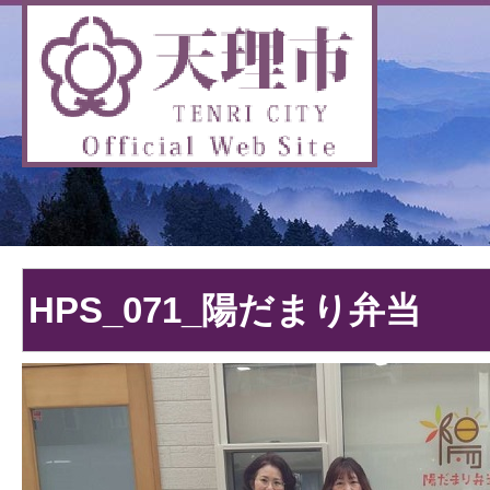
HPS_071_陽だまり弁当