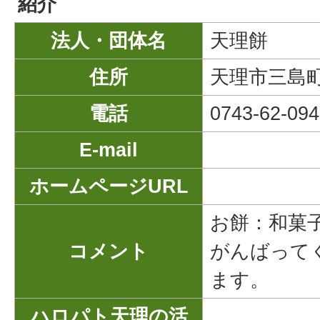
紹介
法人・団体名
天理餅
住所
天理市三島町
電話
0743-62-094
E-mail
ホームページURL
お餅：和菓
コメント
がんばって
ます。
ハロパト天理の活