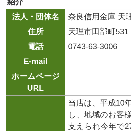
紹介
法人・団体名
奈良信用金庫 天
住所
天理市田部町531
電話
0743-63-3006
E-mail
ホームページ
URL
当店は、平成10
し、地域のお客
支えられ今年で2