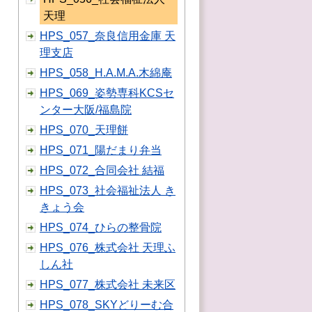
天理
HPS_057_奈良信用金庫 天
理支店
HPS_058_H.A.M.A.木綿庵
HPS_069_姿勢専科KCSセ
ンター大阪/福島院
HPS_070_天理餅
HPS_071_陽だまり弁当
HPS_072_合同会社 結福
HPS_073_社会福祉法人 き
きょう会
HPS_074_ひらの整骨院
HPS_076_株式会社 天理ふ
しん社
HPS_077_株式会社 未来区
HPS_078_SKYどりーむ合