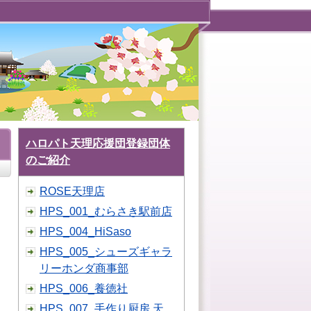
ハロパト天理応援団登録団体
のご紹介
ROSE天理店
HPS_001_むらさき駅前店
HPS_004_HiSaso
HPS_005_シューズギャラ
リーホンダ商事部
HPS_006_養徳社
HPS_007_手作り厨房 天