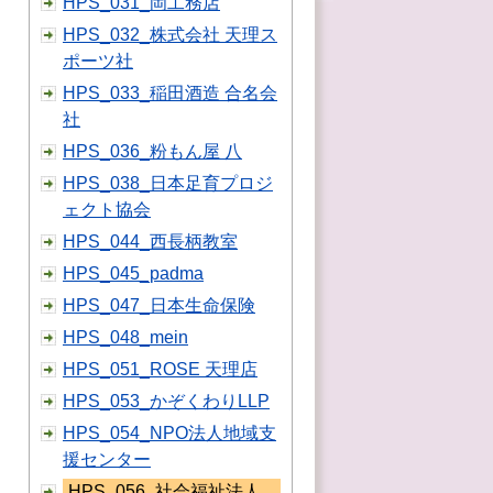
HPS_031_岡工務店
HPS_032_株式会社 天理ス
ポーツ社
HPS_033_稲田酒造 合名会
社
HPS_036_粉もん屋 八
HPS_038_日本足育プロジ
ェクト協会
HPS_044_西長柄教室
HPS_045_padma
HPS_047_日本生命保険
HPS_048_mein
HPS_051_ROSE 天理店
HPS_053_かぞくわりLLP
HPS_054_NPO法人地域支
援センター
HPS_056_社会福祉法人