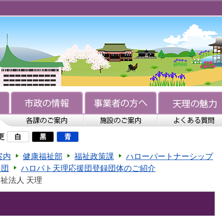
更
案内
健康福祉部
福祉政策課
ハローパートナーシップ
援団
ハロパト天理応援団登録団体のご紹介
福祉法人 天理