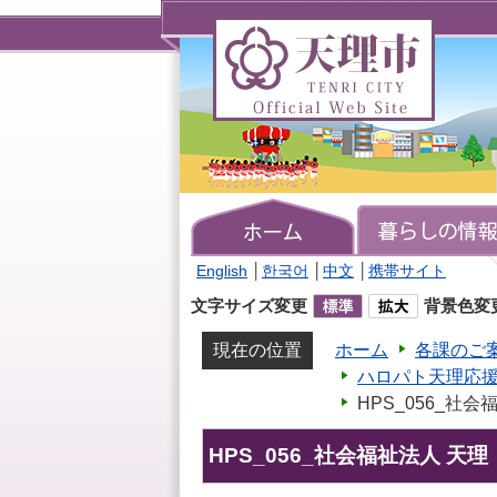
天
理
市
TENRI
CITY
Official
Web
Site
English
│
한국어
│
中文
│
携帯サイト
文字サイズ変更
背景色変
現在の位置
ホーム
各課のご
ハロパト天理応
HPS_056_社会
HPS_056_社会福祉法人 天理