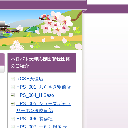
ハロパト天理応援団登録団体
のご紹介
ROSE天理店
HPS_001_むらさき駅前店
HPS_004_HiSaso
HPS_005_シューズギャラ
リーホンダ商事部
HPS_006_養徳社
HPS_007_手作り厨房 天