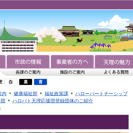
更
案内
健康福祉部
福祉政策課
ハローパートナーシップ
援団
ハロパト天理応援団登録団体のご紹介
a