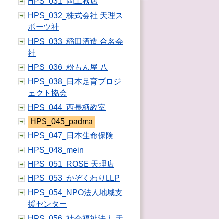
HPS_031_岡工務店
HPS_032_株式会社 天理ス
ポーツ社
HPS_033_稲田酒造 合名会
社
HPS_036_粉もん屋 八
HPS_038_日本足育プロジ
ェクト協会
HPS_044_西長柄教室
HPS_045_padma
HPS_047_日本生命保険
HPS_048_mein
HPS_051_ROSE 天理店
HPS_053_かぞくわりLLP
HPS_054_NPO法人地域支
援センター
HPS_056_社会福祉法人 天