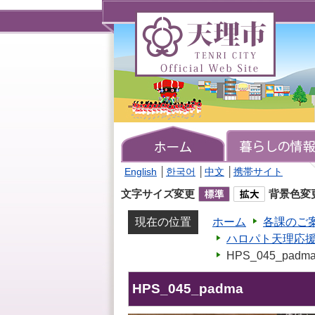
天
理
市
TENRI
CITY
Official
Web
Site
English
│
한국어
│
中文
│
携帯サイト
文字サイズ変更
背景色変
現在の位置
ホーム
各課のご
ハロパト天理応
HPS_045_padm
HPS_045_padma