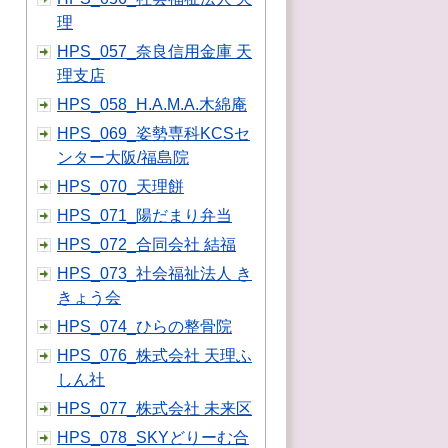
理
HPS_057_奈良信用金庫 天
理支店
HPS_058_H.A.M.A.木綿庵
HPS_069_姿勢専科KCSセ
ンター大阪/福島院
HPS_070_天理餅
HPS_071_陽だまり弁当
HPS_072_合同会社 結福
HPS_073_社会福祉法人 き
きょう会
HPS_074_ひらの整骨院
HPS_076_株式会社 天理ふ
しん社
HPS_077_株式会社 未来区
HPS_078_SKYどりーむ合