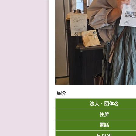
紹介
法人・団体名
住所
電話
E-mail