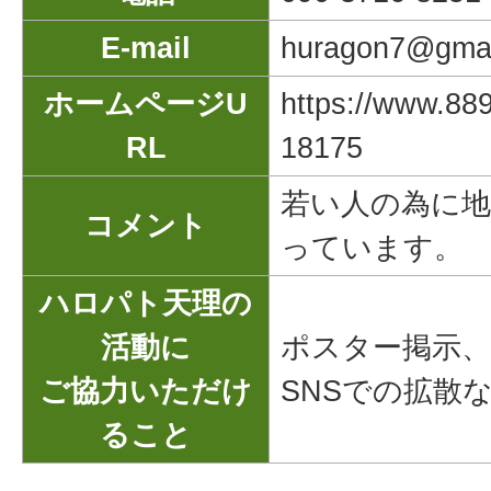
E-mail
huragon7@gmai
ホームページU
https://www.88
RL
18175
若い人の為に
コメント
っています。
ハロパト天理の
活動に
ポスター掲示
ご協力いただけ
SNSでの拡散
ること