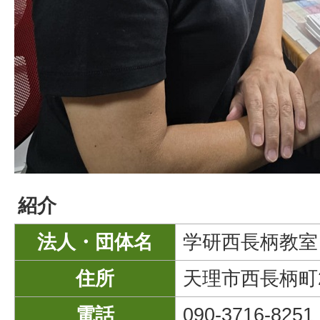
紹介
法人・団体名
学研西長柄教室
住所
天理市西長柄町2
電話
090-3716-8251