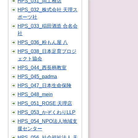
HPS_031_岡工務店
HPS_032_株式会社 天理ス
ポーツ社
HPS_033_稲田酒造 合名会
社
HPS_036_粉もん屋 八
HPS_038_日本足育プロジ
ェクト協会
HPS_044_西長柄教室
HPS_045_padma
HPS_047_日本生命保険
HPS_048_mein
HPS_051_ROSE 天理店
HPS_053_かぞくわりLLP
HPS_054_NPO法人地域支
援センター
HPS_056_社会福祉法人 天