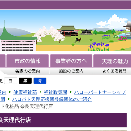
更
案内
健康福祉部
福祉政策課
ハローパートナーシップ
援団
ハロパト天理応援団登録団体のご紹介
ナード化粧品 奈良天理代行店
奈良天理代行店