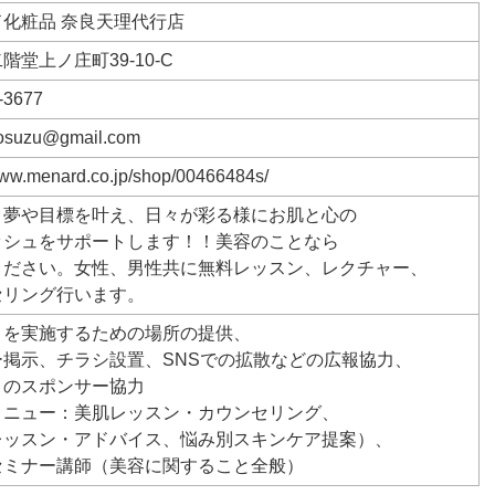
化粧品 奈良天理代行店
階堂上ノ庄町39-10-C
-3677
osuzu@gmail.com
www.menard.co.jp/shop/00466484s/
、夢や目標を叶え、日々が彩る様にお肌と心の
ッシュをサポートします！！美容のことなら
ください。女性、男性共に無料レッスン、レクチャー、
セリング行います。
トを実施するための場所の提供、
ー掲示、チラシ設置、SNSでの拡散などの広報協力、
トのスポンサー協力
メニュー：美肌レッスン・カウンセリング、
レッスン・アドバイス、悩み別スキンケア提案）、
セミナー講師（美容に関すること全般）