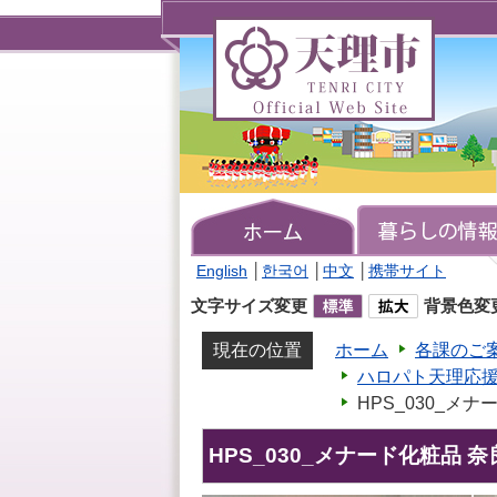
天
理
市
TENRI
CITY
Official
Web
Site
English
│
한국어
│
中文
│
携帯サイト
文字サイズ変更
背景色変
現在の位置
ホーム
各課のご
ハロパト天理応
HPS_030_メ
HPS_030_メナード化粧品 