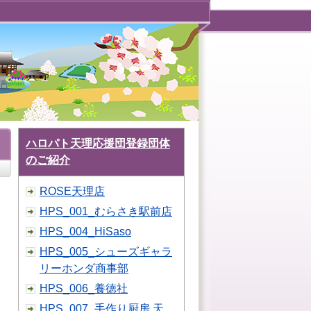
ハロパト天理応援団登録団体
のご紹介
ROSE天理店
HPS_001_むらさき駅前店
HPS_004_HiSaso
HPS_005_シューズギャラ
リーホンダ商事部
HPS_006_養徳社
HPS_007_手作り厨房 天