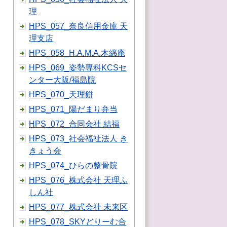
理
HPS_057_奈良信用金庫 天
理支店
HPS_058_H.A.M.A.木綿庵
HPS_069_姿勢専科KCSセ
ンター大阪/福島院
HPS_070_天理餅
HPS_071_陽だまり弁当
HPS_072_合同会社 結福
HPS_073_社会福祉法人 き
きょう会
HPS_074_ひらの整骨院
HPS_076_株式会社 天理ふ
しん社
HPS_077_株式会社 未来区
HPS_078_SKYどりーむ合