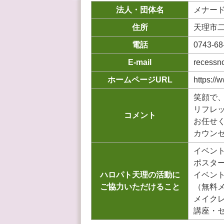
法人・団体名
メナード
住所
天理市二
電話
0743-68
E-mail
recessn
ホームページURL
https://
笑顔で
リフレ
コメント
お任せ
カウン
イベン
ポスタ
ハロパト天理の活動に
イベン
ご協力いただけること
（無料
メイク
講座・