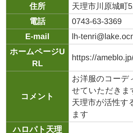
住所
天理市川原城町5
電話
0743-63-3369
E-mail
lh-tenri@lake.oc
ホームページU
https://ameblo.jp/
RL
お洋服のコーデ
せていただきま
コメント
天理市が活性す
ます
ハロパト天理