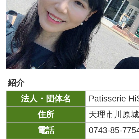
紹介
法人・団体名
Patisserie H
住所
天理市川原城
電話
0743-85-775