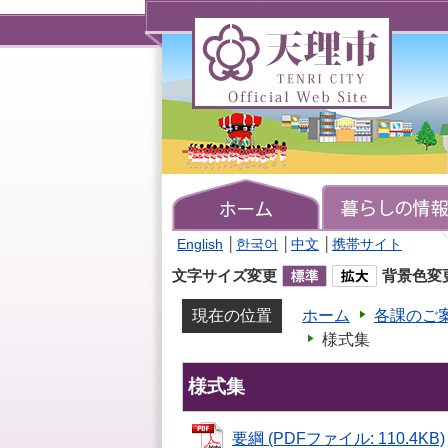
天
理
市
TENRI
CITY
Official
Web
Site
English
│
한국어
│
中文
│
携帯サイト
文字サイズ変更
背景色変
現在の位置
ホーム
各課のご
様式集
様式集
要綱 (PDFファイル: 110.4KB)