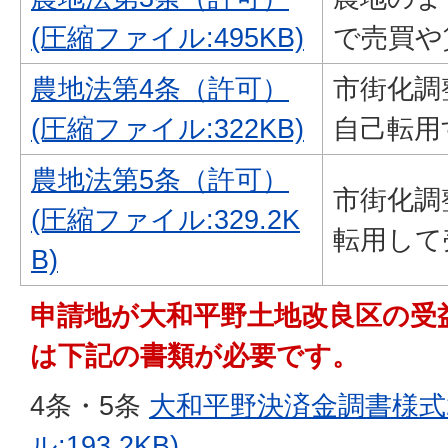
(圧縮ファイル:495KB)
で売買や
農地法第4条（許可）
市街化調
(圧縮ファイル:322KB)
自己転用
農地法第5条（許可）
市街化調
(圧縮ファイル:329.2K
転用して
B)
申請地が大和平野土地改良区の受
は下記の書類が必要です。
4条・5条
大和平野決済金調書様式2
ル:193.2KB)