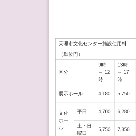
天理市文化センター施設使用料
（単位円）
9時
13時
区分
～ 12
～ 17
時
時
展示ホール
4,180
5,750
平日
4,700
6,280
文化
ホー
土・日
ル
5,750
7,850
曜日