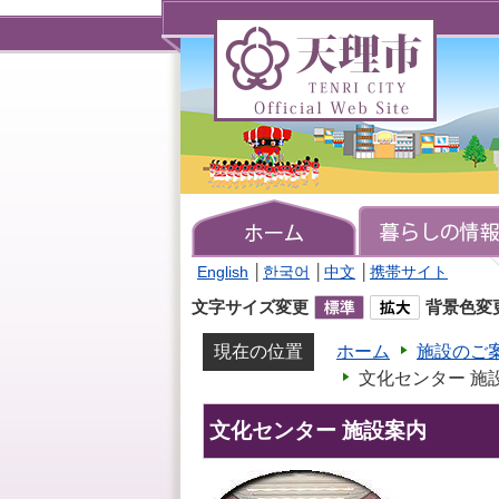
天
理
市
TENRI
CITY
Official
Web
Site
English
│
한국어
│
中文
│
携帯サイト
文字サイズ変更
背景色変
現在の位置
ホーム
施設のご
文化センター 施
文化センター 施設案内