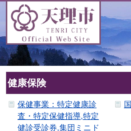
健康保険
保健事業：特定健康診
査・特定保健指導,特定
健診受診券,集団ミニド