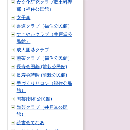
食文化研究クラブ郷土料理
部（福住公民館）
女子楽
書道クラブ（福住公民館）
すこやかクラブ（井戸堂公
民館）
成人囲碁クラブ
煎茶クラブ（福住公民館）
長寿会囲碁 (前栽公民館)
長寿会詩吟 (前栽公民館)
手づくりサロン（福住公民
館）
陶芸(朝和公民館)
陶芸クラブ（井戸堂公民
館）
読書会てなあ