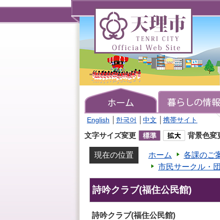
天
理
市
TENRI
CITY
Official
Web
Site
English
│
한국어
│
中文
│
携帯サイト
文字サイズ変更
背景色変
現在の位置
ホーム
各課のご
市民サークル・
詩吟クラブ(福住公民館)
詩吟クラブ(福住公民館)