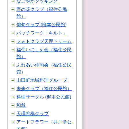
なごやかクッキング
野の花クラブ（福住公民
館）
俳句クラブ (柳本公民館)
パッチワーク「キルト」
フォトクラブ天理ドリーム
福住いにしえ会（福住公民
館）
ふれあい俳句会（福住公民
館）
山田町地域料理グループ
未来クラブ（福住公民館）
料理サークル (柳本公民館)
和裁
天理将棋クラブ
アートフラワー（井戸堂公
民館）