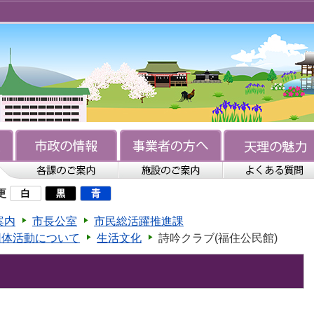
更
案内
市長公室
市民総活躍推進課
団体活動について
生活文化
詩吟クラブ(福住公民館)