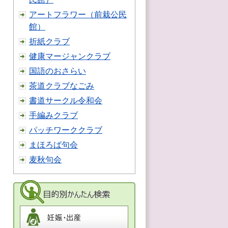
アートフラワー（前栽公民
館）
折紙クラブ
健康マージャンクラブ
国語のおさらい
茶道クラブなごみ
書道サークル令和会
手編みクラブ
パッチワーククラブ
まほろば句会
麦秋句会