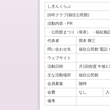
しぎんくらぶ
詩吟クラブ(福住公民館)
活動内容・PR
・公民館まつり（発表） ・福祉施
代表者
岡本 輝三
問い合わせ先
福住公民館 電話: 0
ウェブサイト
活動日時
月1回程度 午後1:3
主な活動場所
福住公民館
会員募集
随時
会費
なし
入
備考