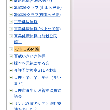
健康体操(祝徳公民館)
3B体操クラブ (山田公民館)
3B体操クラブ(柳本公民館)
真美健康体操
真美健康体操 (式上公民館)
真美健康体操（前栽公民
館）
ひきしめ体操
百歳いきいき体操
櫟本を元気にする会
介護予防教室STEP体操
天理・楽、楽、笑会（笑い
ヨガ）
天理市食生活改善推進員協
議会
リンパ浮腫のケアと運動療
法を楽しむ会