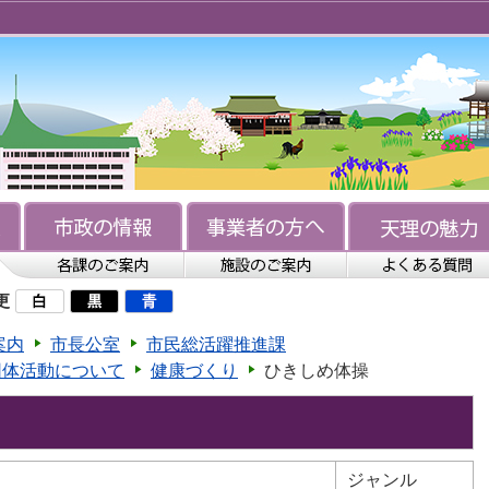
更
案内
市長公室
市民総活躍推進課
団体活動について
健康づくり
ひきしめ体操
ジャンル