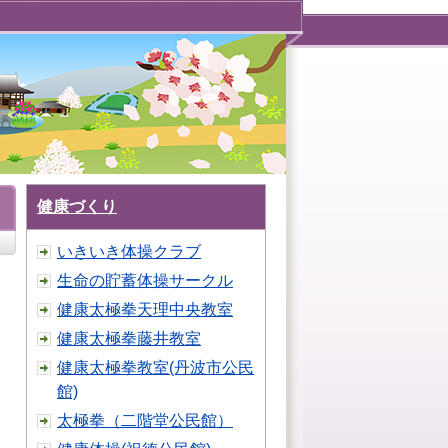
健康づくり
いきいき体操クラブ
生命の貯蓄体操サークル
健康太極拳天理中央教室
健康太極拳藤井教室
健康太極拳教室(丹波市公民
館)
太極拳（二階堂公民館）