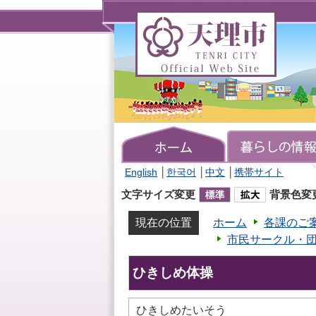
天
理
市
TENRI
CITY
Official
Web
Site
English
│
한국어
│
中文
│
携帯サイト
文字サイズ変更
背景色変
現在の位置
ホーム
各課のご
市民サークル・
ひきしめ体操
ひきしめたいそう