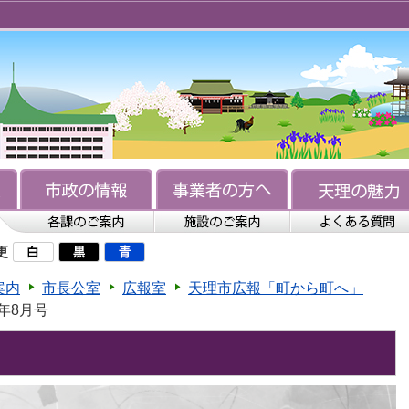
更
案内
市長公室
広報室
天理市広報「町から町へ」
年8月号