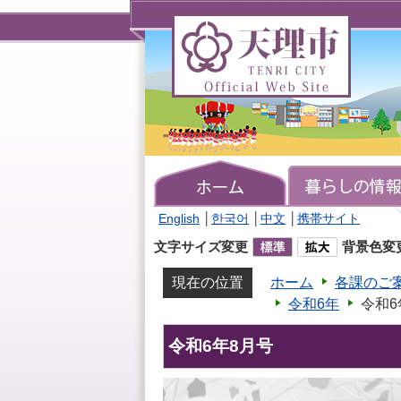
天
理
市
TENRI
CITY
Official
Web
Site
English
│
한국어
│
中文
│
携帯サイト
文字サイズ変更
背景色変
現在の位置
ホーム
各課のご
令和6年
令和6
令和6年8月号