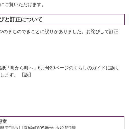
にご覧いただけます。
びと訂正について
ージのまちのできごとに誤りがありました。お詫びして訂正
報紙「町から町へ」6月号29ページのくらしのガイドに誤り
します。 【誤】
報室
 奈良県天理市川原城町605番地 市役所2階