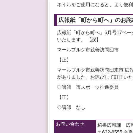
ネイルをご使用になると、より便利
広報紙「町から町へ」のお詫
広報紙「町から町へ」6月号17ペ
いたします。 【誤】
マールブルグ市親善訪問団市
【正】
マールブルク市親善訪問団来市 広
がありました。お詫びして訂正いた
◇講師 市スポーツ推進委員
【正】
◇講師 なし
お問い合わせ
秘書広報課 広
〒632-8555