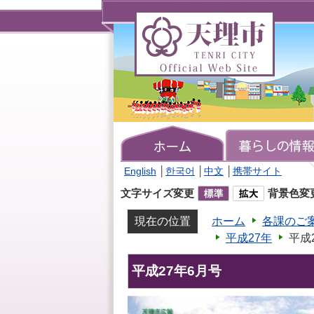
天
理
市
TENRI
CITY
Official
Web
Site
English
│
한국어
│
中文
│
携帯サイト
文字サイズ変更
背景色変
現在の位置
ホーム
各課のご
平成27年
平成
平成27年6月号