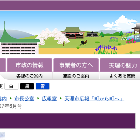
更
案内
市長公室
広報室
天理市広報「町から町へ」
27年6月号