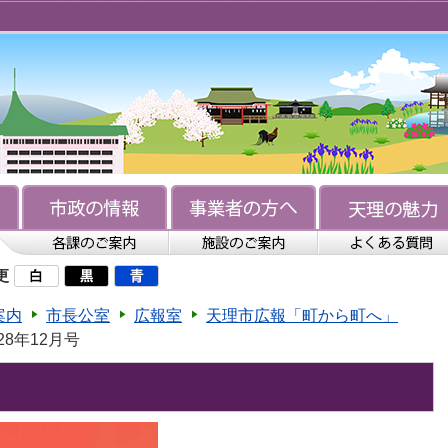
更
案内
市長公室
広報室
天理市広報「町から町へ」
28年12月号