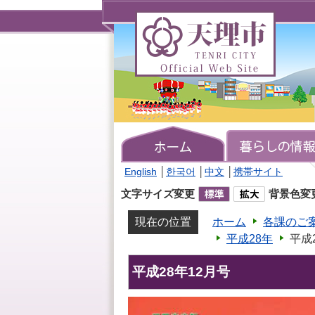
天
理
市
TENRI
CITY
Official
Web
Site
English
│
한국어
│
中文
│
携帯サイト
文字サイズ変更
背景色変
現在の位置
ホーム
各課のご
平成28年
平成
平成28年12月号