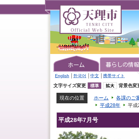
天
理
市
TENRI
CITY
Official
Web
Site
English
│
한국어
│
中文
│
携帯サイト
文字サイズ変更
背景色変
現在の位置
ホーム
各課のご
平成28年
平成
平成28年7月号