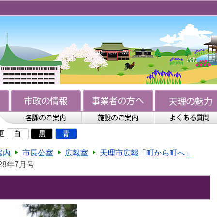
更
案内
市長公室
広報室
天理市広報「町から町へ」
28年7月号