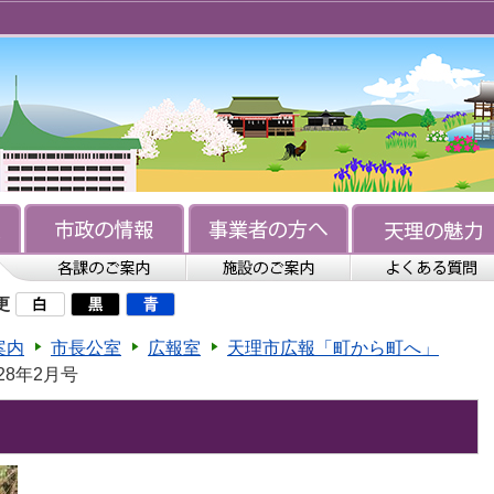
更
案内
市長公室
広報室
天理市広報「町から町へ」
28年2月号