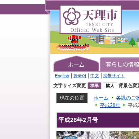
天
理
市
TENRI
CITY
Official
Web
Site
English
│
한국어
│
中文
│
携帯サイト
文字サイズ変更
背景色変
現在の位置
ホーム
各課のご
平成28年
平成
平成28年2月号