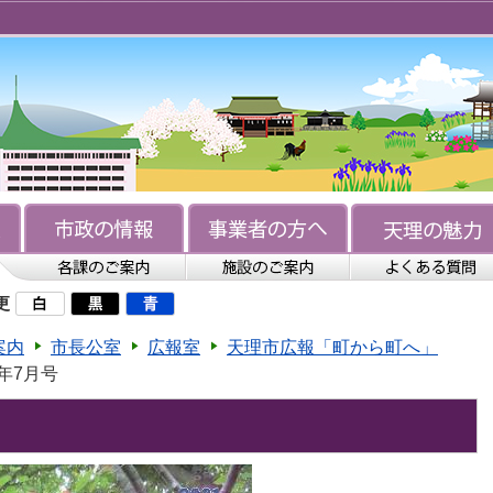
更
案内
市長公室
広報室
天理市広報「町から町へ」
年7月号