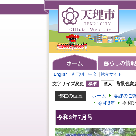
天
理
市
TENRI
CITY
Official
Web
Site
English
│
한국어
│
中文
│
携帯サイト
文字サイズ変更
背景色変
現在の位置
ホーム
各課のご
令和3年
令和3
令和3年7月号