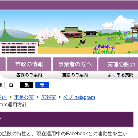
更
案内
市長公室
広報室
公式Instagram
gram運用方針
針
報の拡散の特性と、現在運用中のFacebookとの連動性を生か