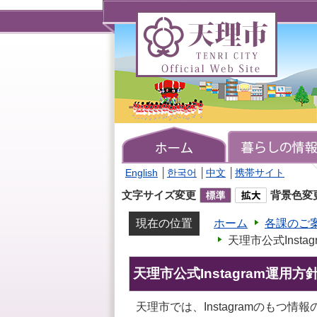
天
理
市
TENRI
CITY
Official
Web
Site
English
│
한국어
│
中文
│
携帯サイト
文字サイズ変更
背景色変
現在の位置
ホーム
各課のご
天理市公式Insta
天理市公式Instagram運用方
天理市では、Instagramのもつ情