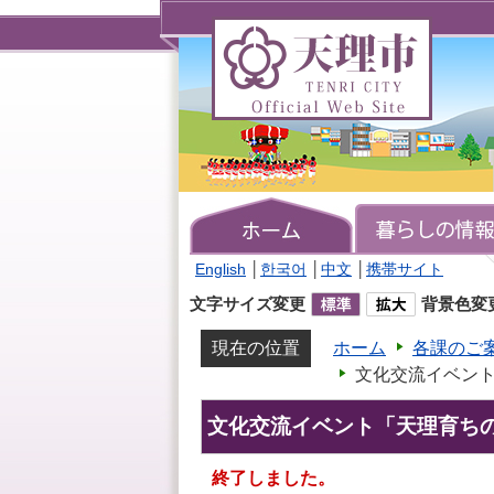
天
理
市
TENRI
CITY
Official
Web
Site
English
│
한국어
│
中文
│
携帯サイト
文字サイズ変更
背景色変
現在の位置
ホーム
各課のご
文化交流イベン
文化交流イベント「天理育ち
終了しました。