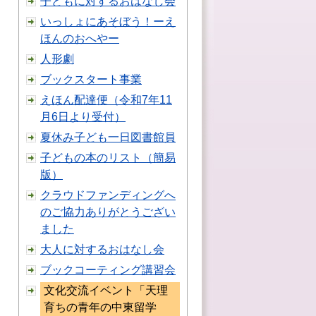
子どもに対するおはなし会
いっしょにあそぼう！ーえ
ほんのおへやー
人形劇
ブックスタート事業
えほん配達便（令和7年11
月6日より受付）
夏休み子ども一日図書館員
子どもの本のリスト（簡易
版）
クラウドファンディングへ
のご協力ありがとうござい
ました
大人に対するおはなし会
ブックコーティング講習会
文化交流イベント「天理
育ちの青年の中東留学