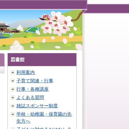
図書館
利用案内
子育て関連・行事
行事・各種講座
よくある質問
雑誌スポンサー制度
学校・幼稚園・保育園の先
生方へ