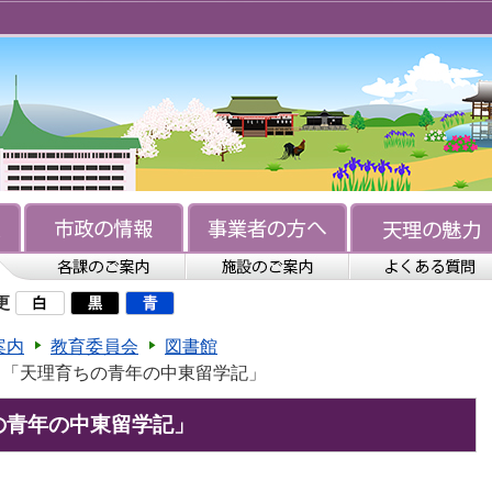
更
案内
教育委員会
図書館
ト「天理育ちの青年の中東留学記」
の青年の中東留学記」