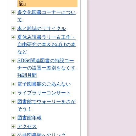
記」
多文化図書コーナーについ
て
本と雑誌のリサイクル
夏休み読書ラリー＆工作・
自由研究の本＆おばけの本
など
SDGs関連図書の特設コー
ナーの設置ー差別をなくす
強調月間
電子図書館のごあんない
ライブラリーコンサート
図書館でウォーリーをさが
そう！
図書館年報
アクセス
公共図書館へのリンク